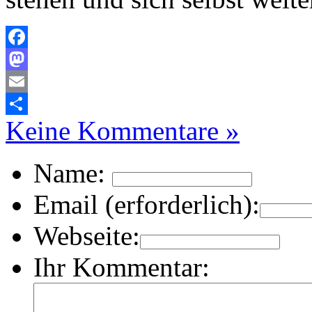
Facebook
Mastodon
Email
Keine Kommentare »
Teilen
Name:
Email (erforderlich):
Webseite:
Ihr Kommentar: