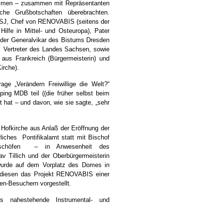
men – zusammen mit Repräsentanten
che Grußbotschaften überebrachten.
SJ, Chef von RENOVABIS (seitens der
Hilfe in Mittel- und Osteuropa), Pater
 der Generalvikar des Bistums Dresden
 Vertreter des Landes Sachsen, sowie
 aus Frankreich (Bürgermeisterin) und
irche).
ge „Verändern Freiwillige die Welt?“
ing MDB teil ((die früher selbst beim
t hat – und davon, wie sie sagte, „sehr
Hofkirche aus Anlaß der Eröffnung der
iches Pontifikalamt statt mit Bischof
ischöfen – in Anwesenheit des
v Tillich und der Oberbürgermeisterin
rde auf dem Vorplatz des Domes in
 diesen das Projekt RENOVABIS einer
n-Besuchern vorgestellt.
 nahestehende Instrumental- und