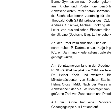
Benno Gymnasium nach Dresden gekom
aus Kirche und Politik, die persönli
Anwesend waren Pater Stefan Dartmann 
dt. Bischofskonferenz zuständig für die 
Theobald Rieth SJ (Mitgründer des ICE),
Andreas Kutschke, Michael Bockting als
Leiter von ausländischen Einsatzstellen
der Ukraine (Deutsche Evg. Lutherische K
An der Prodiumsdiskussion über die Fra
nahm neben P. Dartmann u.a. Katja Kipp
ICE ein Jahr lang Friedensdienst geleiste
geprägt“ wurde).
Am Sonntagmorgen fand in der Dresdner 
RENOVABIS-Pfingstaktion 2014 ein feierl
Dr. Heiner Koch und weiteren B
Ministerpäsidenten von Sachsen Stanisla
Helma Orosz, MdB. Nach der Messe wu
Anwesenheit der o.a. Würdenträger von
größeren Zahl von Zuschauern und Dresde
Auf der Bühne trat eine Renovabis
Gesangsgruppe aus Lettland auf.