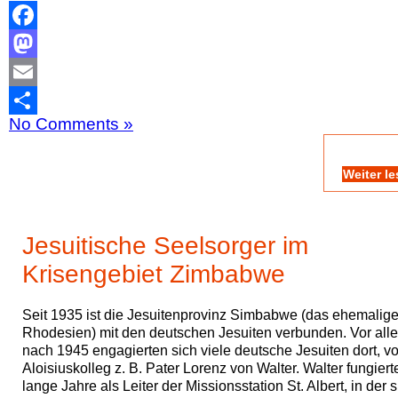
Facebook
Mastodon
Email
No Comments »
Teilen
Weiter l
Jesuitische Seelsorger im
Krisengebiet Zimbabwe
Seit 1935 ist die Jesuitenprovinz Simbabwe (das ehemalig
Rhodesien) mit den deutschen Jesuiten verbunden. Vor all
nach 1945 engagierten sich viele deutsche Jesuiten dort, v
Aloisiuskolleg z. B. Pater Lorenz von Walter. Walter fungiert
lange Jahre als Leiter der Missionsstation St. Albert, in der s