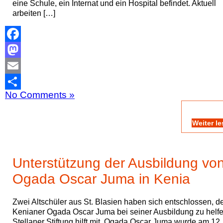
eine Schule, ein Internat und ein Hospital befindet. Aktuell
arbeiten […]
Facebook
Mastodon
Email
No Comments »
Teilen
Weiter l
Unterstützung der Ausbildung vo
Ogada Oscar Juma in Kenia
Zwei Altschüler aus St. Blasien haben sich entschlossen, 
Kenianer Ogada Oscar Juma bei seiner Ausbildung zu helfe
Stellaner Stiftung hilft mit. Ogada Oscar Juma wurde am 12.