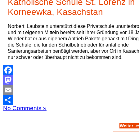
Katholische Schule St. Lorenz in
Korneewka, Kasachstan
Norbert Laubstein unterstützt diese Privatschule ununterbr
und mit eigenen Mitteln bereits seit ihrer Gründung vor 18 J
Wieder hat er aus eigenem Antrieb Pakete gepackt mit Ding
die Schule, die für den Schulbetrieb oder für anfallende
Sanierungsarbeiten benötigt werden, aber vor Ort in Kasac
nur schwer oder überhaupt nicht zu bekommen sind.
Facebook
Mastodon
Email
No Comments »
Teilen
Weiter l