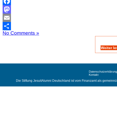
Facebook
Mastodon
Email
No Comments »
Teilen
Weiter l
Datenschutzerklärung
Kontakt
Die Stiftung JesuitAlumni Deutschland ist vom Finanzamt als gemeinnüt