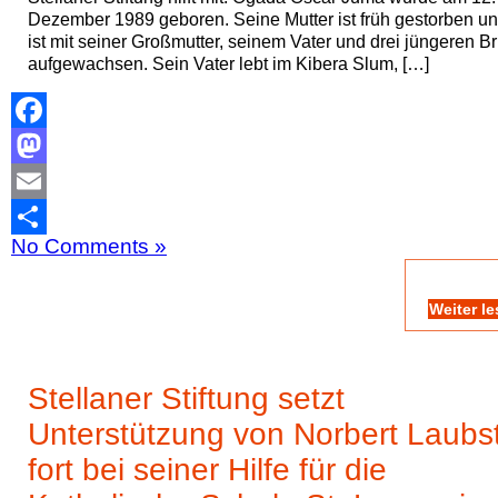
Dezember 1989 geboren. Seine Mutter ist früh gestorben un
ist mit seiner Großmutter, seinem Vater und drei jüngeren B
aufgewachsen. Sein Vater lebt im Kibera Slum, […]
Facebook
Mastodon
Email
No Comments »
Teilen
Weiter l
Stellaner Stiftung setzt
Unterstützung von Norbert Laubs
fort bei seiner Hilfe für die