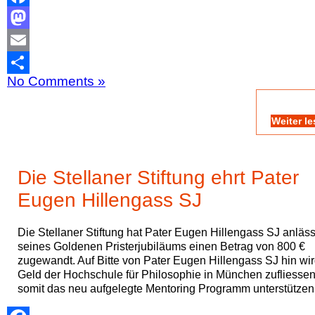
Facebook
Mastodon
Email
No Comments »
Teilen
Weiter l
Die Stellaner Stiftung ehrt Pater
Eugen Hillengass SJ
Die Stellaner Stiftung hat Pater Eugen Hillengass SJ anläss
seines Goldenen Pristerjubiläums einen Betrag von 800 €
zugewandt. Auf Bitte von Pater Eugen Hillengass SJ hin wi
Geld der Hochschule für Philosophie in München zufliesse
somit das neu aufgelegte Mentoring Programm unterstützen