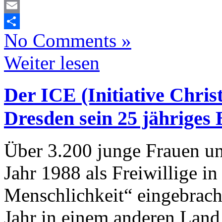
Mastodon
Email
No Comments »
Teilen
Weiter lesen
Der ICE (Initiative Christ
Dresden sein 25 jähriges
Über 3.200 junge Frauen u
Jahr 1988 als Freiwillige i
Menschlichkeit“ eingebracht
Jahr in einem anderen Land