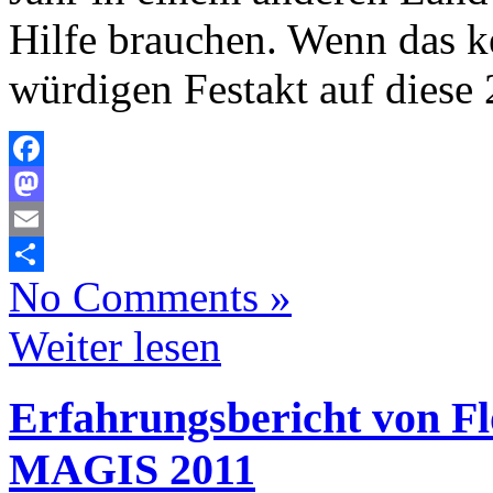
Hilfe brauchen. Wenn das k
würdigen Festakt auf diese 
Facebook
Mastodon
Email
No Comments »
Teilen
Weiter lesen
Erfahrungsbericht von Fl
MAGIS 2011