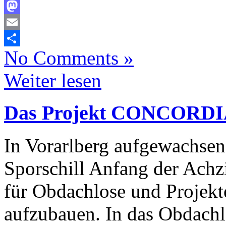
Facebook
Mastodon
Email
No Comments »
Teilen
Weiter lesen
Das Projekt CONCORD
In Vorarlberg aufgewachsen
Sporschill Anfang der Achz
für Obdachlose und Projekte
aufzubauen. In das Obdachl