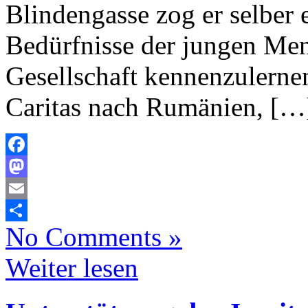
Blindengasse zog er selber 
Bedürfnisse der jungen Me
Gesellschaft kennenzulerne
Caritas nach Rumänien, […
Facebook
Mastodon
Email
No Comments »
Teilen
Weiter lesen