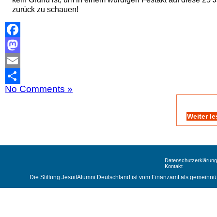
zurück zu schauen!
Facebook
Mastodon
Email
No Comments »
Teilen
Weiter l
Datenschutzerklärung
Kontakt
Die Stiftung JesuitAlumni Deutschland ist vom Finanzamt als gemeinnüt