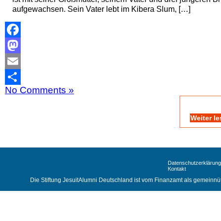
aufgewachsen. Sein Vater lebt im Kibera Slum, […]
Facebook
Mastodon
Email
No Comments »
Teilen
Weiter l
Datenschutzerklärung
Kontakt
Die Stiftung JesuitAlumni Deutschland ist vom Finanzamt als gemeinnüt