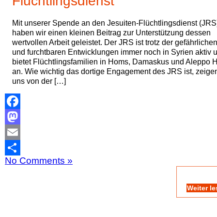
Flüchtlingsdienst
Mit unserer Spende an den Jesuiten-Flüchtlingsdienst (JRS
haben wir einen kleinen Beitrag zur Unterstützung dessen
wertvollen Arbeit geleistet. Der JRS ist trotz der gefährlich
und furchtbaren Entwicklungen immer noch in Syrien aktiv 
bietet Flüchtlingsfamilien in Homs, Damaskus und Aleppo H
an. Wie wichtig das dortige Engagement des JRS ist, zeige
uns von der […]
Facebook
Mastodon
Email
No Comments »
Teilen
Weiter l