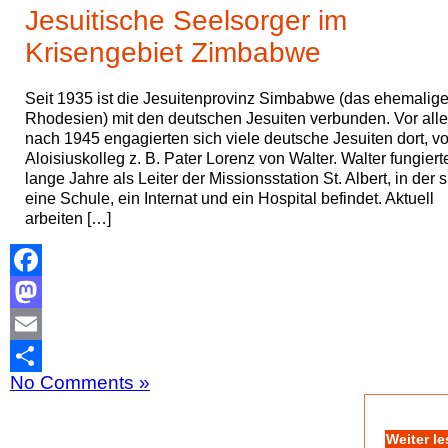
Jesuitische Seelsorger im
Krisengebiet Zimbabwe
Seit 1935 ist die Jesuitenprovinz Simbabwe (das ehemalig
Rhodesien) mit den deutschen Jesuiten verbunden. Vor all
nach 1945 engagierten sich viele deutsche Jesuiten dort, v
Aloisiuskolleg z. B. Pater Lorenz von Walter. Walter fungiert
lange Jahre als Leiter der Missionsstation St. Albert, in der s
eine Schule, ein Internat und ein Hospital befindet. Aktuell
arbeiten […]
Facebook
Mastodon
Email
No Comments »
Teilen
Weiter l