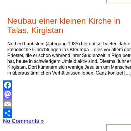
Neubau einer kleinen Kirche in
Talas, Kirgistan
Norbert Laubstein (Jahrgang 1935) betreut seit vielen Jahre
katholische Einrichtungen in Osteuropa – dies vor allem dor
Priester, die er schon während ihrer Studienzeit in Riga betr
hat, heute in schwierigem Umfeld aktiv sind. Diesmal fuhr e
Kirgistan. Dort kümmern sich wenige Jesuiten um Menschen
in überaus ärmlichen Verhältnissen leben. Ganz konkret […
Facebook
Mastodon
Email
No Comments »
Teilen