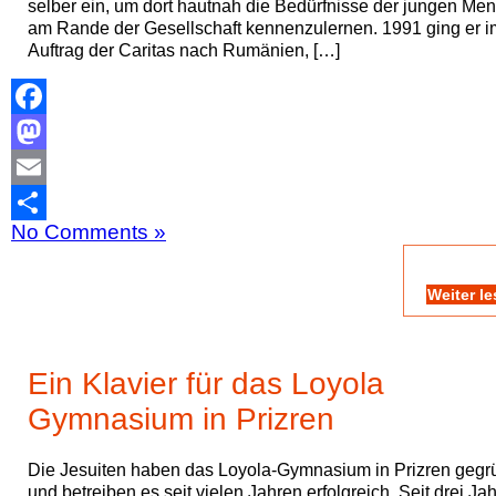
selber ein, um dort hautnah die Bedürfnisse der jungen Me
am Rande der Gesellschaft kennenzulernen. 1991 ging er i
Auftrag der Caritas nach Rumänien, […]
Facebook
Mastodon
Email
No Comments »
Teilen
Weiter l
Ein Klavier für das Loyola
Gymnasium in Prizren
Die Jesuiten haben das Loyola-Gymnasium in Prizren gegr
und betreiben es seit vielen Jahren erfolgreich. Seit drei Ja