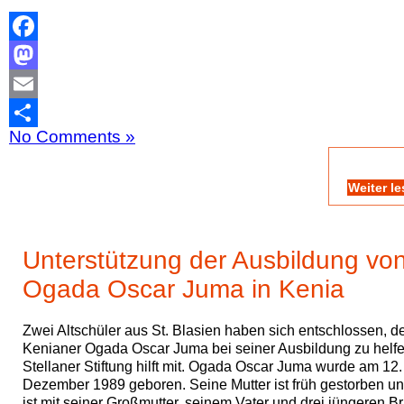
Facebook
Mastodon
Email
No Comments »
Teilen
Weiter l
Unterstützung der Ausbildung vo
Ogada Oscar Juma in Kenia
Zwei Altschüler aus St. Blasien haben sich entschlossen, 
Kenianer Ogada Oscar Juma bei seiner Ausbildung zu helfe
Stellaner Stiftung hilft mit. Ogada Oscar Juma wurde am 12.
Dezember 1989 geboren. Seine Mutter ist früh gestorben un
ist mit seiner Großmutter, seinem Vater und drei jüngeren B