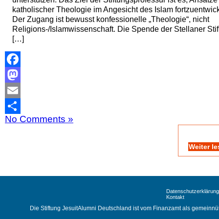
katholischer Theologie im Angesicht des Islam fortzuentwic
Der Zugang ist bewusst konfessionelle „Theologie“, nicht
Religions-/Islamwissenschaft. Die Spende der Stellaner Sti
[…]
Facebook
Mastodon
Email
No Comments »
Teilen
Weiter l
Datenschutzerklärung
Kontakt
Die Stiftung JesuitAlumni Deutschland ist vom Finanzamt als gemeinnüt