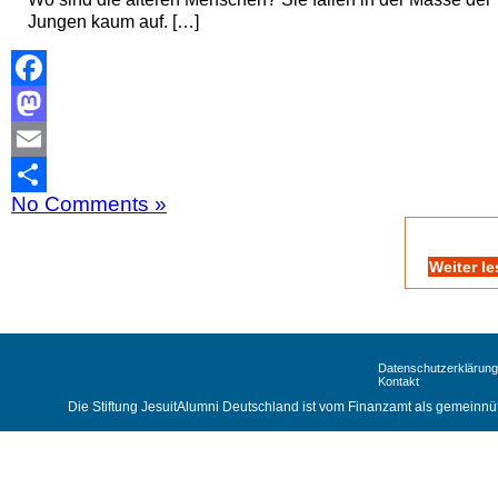
Jungen kaum auf. […]
Facebook
Mastodon
Email
No Comments »
Teilen
Weiter l
Datenschutzerklärung
Kontakt
Die Stiftung JesuitAlumni Deutschland ist vom Finanzamt als gemeinnüt