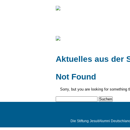
Unsere
Projekte
Aktuelles aus der S
Not Found
Sorry, but you are looking for something th
Suchen
nach:
Die Stiftung JesuitAlumni Deutschlan